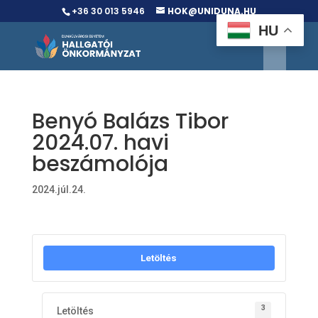
+36 30 013 5946
HOK@UNIDUNA.HU
HU
Benyó Balázs Tibor
2024.07. havi
beszámolója
2024.júl.24.
Letöltés
3
Letöltés