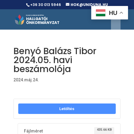
+36 30 013 5946
HOK@UNIDUNA.HU
HU
Benyó Balázs Tibor
2024.05. havi
beszámolója
2024.máj.24.
Letöltés
435.66 KB
Fájlméret