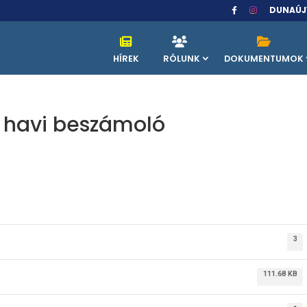
DUNAÚJ
HÍREK
RÓLUNK
DOKUMENTUMOK
. havi beszámoló
3
111.68 KB