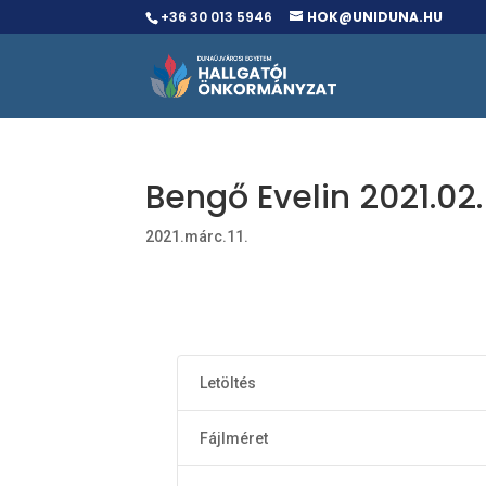
+36 30 013 5946
HOK@UNIDUNA.HU
Bengő Evelin 2021.02
2021.márc.11.
Letöltés
Fájlméret