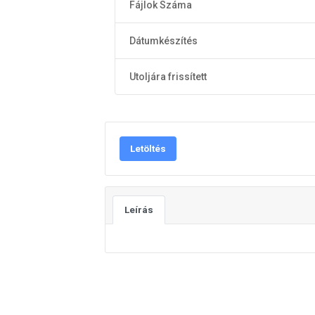
Fájlok Száma
Dátumkészítés
Utoljára frissített
Letöltés
Leírás