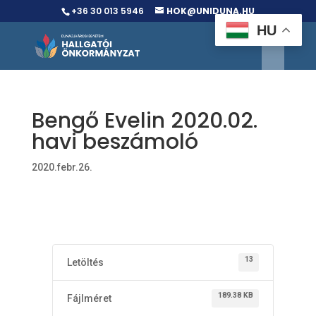
+36 30 013 5946
HOK@UNIDUNA.HU
HU
Bengő Evelin 2020.02.
havi beszámoló
2020.febr.26.
13
Letöltés
189.38 KB
Fájlméret