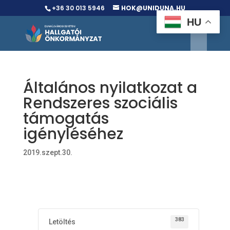
+36 30 013 5946
HOK@UNIDUNA.HU
HU
Általános nyilatkozat a
Rendszeres szociális
támogatás
igényléséhez
2019.szept.30.
383
Letöltés