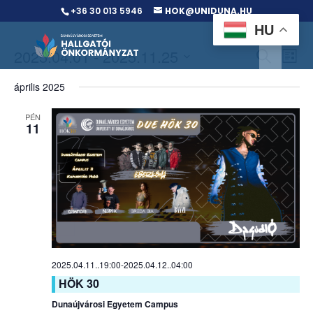
+36 30 013 5946
HOK@UNIDUNA.HU
HU
Events
Ev
2025.04.01
 - 
2025.11.25
Search
List
Vi
Searc
Select
Na
and
április 2025
date.
Views
PÉN
Naviga
11
2025.04.11..19:00
-
2025.04.12..04:00
HÖK 30
Dunaújvárosi Egyetem Campus