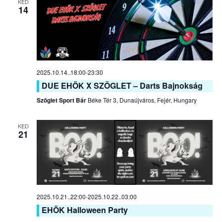
KED
14
2025.10.14..18:00
-
23:30
DUE EHÖK X SZÖGLET – Darts Bajnokság
Szöglet Sport Bár
Béke Tér 3, Dunaújváros, Fejér, Hungary
KED
21
2025.10.21..22:00
-
2025.10.22..03:00
EHÖK Halloween Party