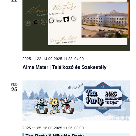
2025.11.22..14:00
-
2025.11.23..04:00
Alma Mater | Találkozó és Szakestély
KED
25
2025.11.25..16:00
-
2025.11.26..03:00
Tea Party X Mikulás Party