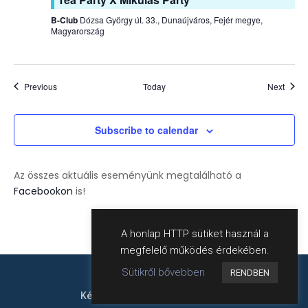
B-Club
Dózsa György út. 33., Dunaújváros, Fejér megye,
Magyarország
Events
Event
Previous
Today
Next
Subscribe to calendar
Az összes aktuális eseményünk megtalálható a
Facebookon
is!
A honlap HTTP sütiket használ a
megfelelő működés érdekében.
Sütikről bővebben
RENDBEN
Készítette:
harweb
- Hahn Róbert