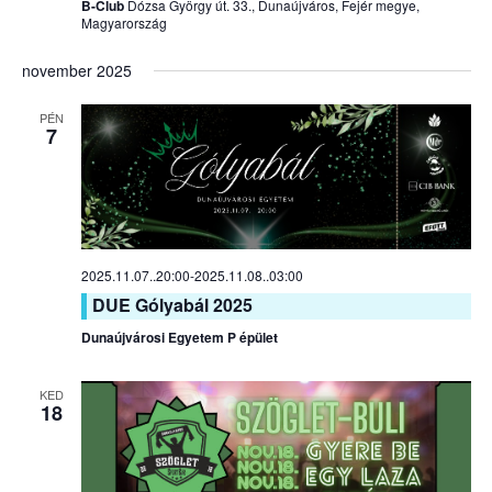
B-Club
Dózsa György út. 33., Dunaújváros, Fejér megye,
Magyarország
november 2025
PÉN
7
2025.11.07..20:00
-
2025.11.08..03:00
DUE Gólyabál 2025
Dunaújvárosi Egyetem P épület
KED
18