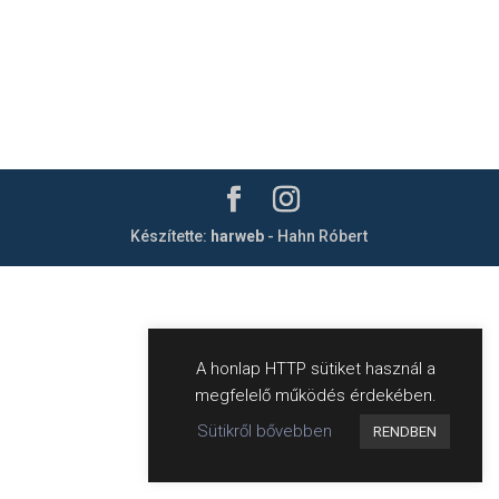
Készítette:
harweb
- Hahn Róbert
A honlap HTTP sütiket használ a
megfelelő működés érdekében.
Sütikről bővebben
RENDBEN