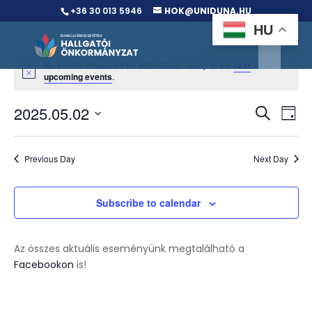
+36 30 013 5946
HOK@UNIDUNA.HU
HU
No events scheduled for 2025.05.02.. Jump to the
next
upcoming events
.
Events
Ev
2025.05.02
Search
Day
Vi
Searc
Select
Na
and
date.
Previous Day
Next Day
Views
Naviga
Subscribe to calendar
Az összes aktuális eseményünk megtalálható a
Facebookon
is!