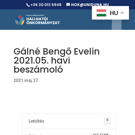
+36 30 013 5946
HOK@UNIDUNA.HU
HU
Gálné Bengő Evelin
2021.05. havi
beszámoló
2021.máj.27.
6
Letöltés