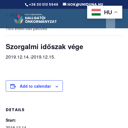
+36 30 013 5946
HOK@UNIDUNA.HU
HU
« All Events
This event has passed.
Szorgalmi időszak vége
2019.12.14.
-
2019.12.15.
Add to calendar
DETAILS
Start:
2019.12.14.