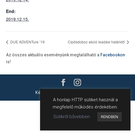
End:
2019.12.15.
DUE ADVENTure ’19
Cipősdoboz akció leadási határidő
Az összes aktuális eseményünk megtalálható a
Facebookon
is!
Készítette:
harweb
- Hahn Róbert
A honlap HTTP sütiket használ a
megfelelő működés érdekében.
Sütikről bővebben
RENDBEN