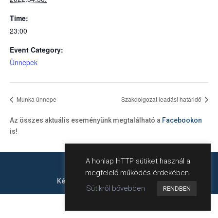
Time:
23:00
Event Category:
Ünnepek
Munka ünnepe
Szakdolgozat leadási határidő
Az összes aktuális eseményünk megtalálható a
Facebookon
is!
A honlap HTTP sütiket használ a
megfelelő működés érdekében.
Készítette:
harweb
- Hahn Róbert
Sütikről bővebben
RENDBEN