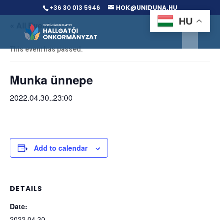
+36 30 013 5946
HOK@UNIDUNA.HU
HU
« All Events
This event has passed.
Munka ünnepe
2022.04.30..23:00
Add to calendar
DETAILS
Date:
2022.04.30.