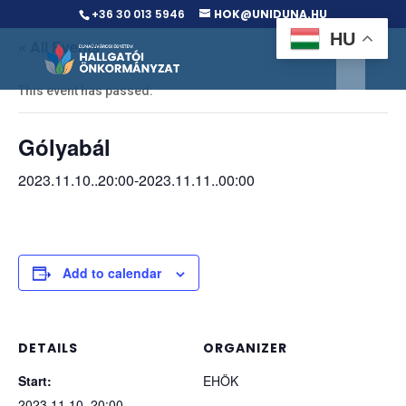
+36 30 013 5946
HOK@UNIDUNA.HU
HU
« All Events
This event has passed.
Gólyabál
2023.11.10..20:00
-
2023.11.11..00:00
Add to calendar
DETAILS
ORGANIZER
Start:
EHÖK
2023.11.10..20:00