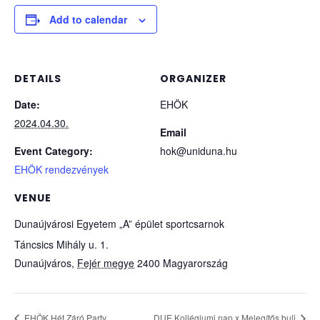
Add to calendar
DETAILS
ORGANIZER
Date:
EHÖK
2024.04.30.
Email
Event Category:
hok@uniduna.hu
EHÖK rendezvények
VENUE
Dunaújvárosi Egyetem „A” épület sportcsarnok
Táncsics Mihály u. 1.
Dunaújváros
,
Fejér megye
2400
Magyarország
EHÖK Hét Záró Party
DUE Kollégiumi nap x Melegítős buli