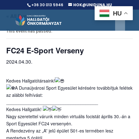
+36 30 013 5946
HOK@UNIDUNA.HU
HU
« All Events
This event has passed.
FC24 E-Sport Verseny
2024.04.30.
Kedves Hallgatótársaink!
A Dunaújvárosi Sport Egyesület kérésére továbbítjuk felétek
az alábbi felhívást:
_____________________________________
Kedves Hallgatók!
Nagy szeretettel várunk minden virtuális focistát április 30.-án a
Sport Egyesület FC24 versenyén.
A Rendezvény az „A” jelű épület S01-es termében lesz
megtartva 5 órától.