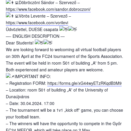
Döbröczöni Sándor – Szervező –
https://www.facebook.com/sandor.dobroczoni/
Vörös Levente – Szervező –
https://www.facebook.com/vorilevi
Üdvözlettel, DUESE csapata
—- ENGLISH DESCRIPTION —
Dear Students!
We are looking forward to welcoming all virtual football players
on 30th April at the FC24 tournament of the Sports Association.
The event will be held in room S01 of building „A” from 5 pm.
Both experienced and amateur players are welcome.
IMPORTANT INFO:
– Registration FORM:
https://forms.gle/xG44wyETzRKqdB3M9
– Location: room S01 of building „A” of the University of
Dunaújváros
– Date: 30.04.2024. 17:00
– The tournament will be a 1v1 „kick off” game, you can choose
your football team.
– The winners will have the opportunity to compete in the Győr
FC24 MEFOB, which will take place on 2 May.