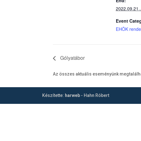
End:
2022.09.21.
Event Cate
EHÖK rende
Gólyatábor
Az összes aktuális eseményünk megtalálh
Készítette:
harweb
- Hahn Róbert