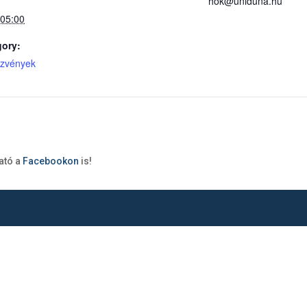
hok@uniduna.hu
.05:00
gory:
zvények
ató a
Facebookon
is!