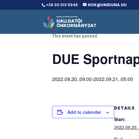
+36 30 013 5946
HOK@UNIDUNA.HU
« All Events
This event has passed.
DUE Sportnap
2022.09.20..09:00
-
2022.09.21..05:00
DETAILS
Add to calendar
Start:
2022.09.20.