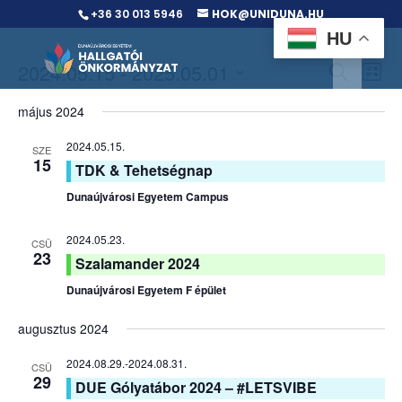
+36 30 013 5946
HOK@UNIDUNA.HU
HU
Events
Ev
2024.05.15
 - 
2025.05.01
Search
List
Vi
Searc
Select
Na
and
május 2024
date.
Views
2024.05.15.
SZE
Naviga
15
TDK & Tehetségnap
Dunaújvárosi Egyetem Campus
2024.05.23.
CSÜ
23
Szalamander 2024
Dunaújvárosi Egyetem F épület
augusztus 2024
2024.08.29.
-
2024.08.31.
CSÜ
29
DUE Gólyatábor 2024 – #LETSVIBE